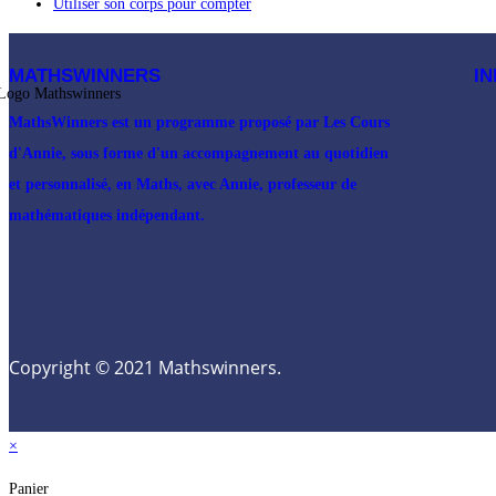
Utiliser son corps pour compter
MATHSWINNERS
I
MathsWinners est un programme proposé par Les Cours
d'Annie, sous forme d'un accompagnement au quotidien
et personnalisé, en Maths, avec Annie, professeur de
mathématiques indépendant.
Copyright © 2021 Mathswinners.
×
Panier